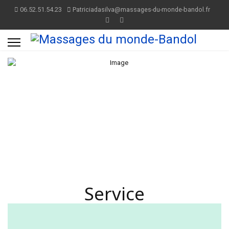
06.52.51.54.23
Patriciadasilva@massages-du-monde-bandol.fr
Service